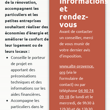
Informations
de la rénovation,
et
accompagnent les
rendez-
particuliers et les
petites entreprises
vous
souhaitant réaliser des
Avant de contacter
économies d’énergie et
un conseiller, merci
améliorer le confort de
de vous munir de
leur logement ou de
votre dernier avis
leurs locaux :
d’imposition.
Conseille le porteur
de projet en
www.alte-provence.
apportant des
org
(via le
préconisations
formulaire de
techniques et des
contact) ou par
informations sur les
téléphone
04 90 74
aides financières.
09 18
(le lundi et le
Accompagne les
mercredi, de 9h30 à
particuliers dans le
12h30 et de 13h30