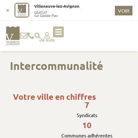
o
Villeneuve-lez-Avignon
n
✕
VOIR
GRATUIT
Sur Google Play
t
e
n
u
Je suis
p
ri
Intercommunalité
n
ci
p
a
l
Votre ville en chiffres
7
Syndicats
10
Communes adhérentes