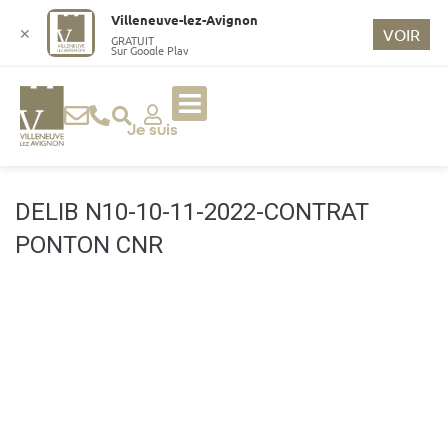
o
Villeneuve-lez-Avignon
n
✕
VOIR
GRATUIT
Sur Google Play
t
e
n
u
Je suis
p
ri
n
DELIB N10-10-11-2022-CONTRAT
ci
PONTON CNR
p
a
l