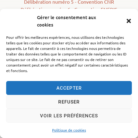
Délibération numéro 5 - Convention CNR
Délibération numéro 6 - Convention ENEDIS
Délibération numéro 7 - Convention PEM Gare
Gérer le consentement aux
cookies
Pour offrir les meilleures expériences, nous utilisons des technologies
telles que les cookies pour stocker et/ou accéder aux informations des
appareils. Le fait de consentir à ces technologies nous permettra de
Accessibilité
Politique des cookies
Mentions légales
traiter des données telles que le comportement de navigation ou les ID
uniques sur ce site. Le fait de ne pas consentir ou de retirer son
Plan du site
Traitement des données personnelles
consentement peut avoir un effet négatif sur certaines caractéristiques
© 2024 - Propulsé par Utopia
et fonctions.
ACCEPTER
REFUSER
VOIR LES PRÉFÉRENCES
Politique de cookies