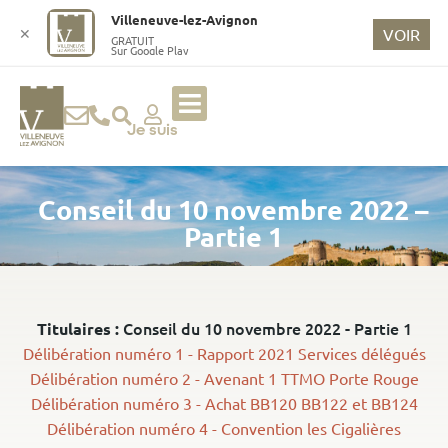
o
Villeneuve-lez-Avignon
n
✕
VOIR
GRATUIT
Sur Google Play
t
e
n
u
Je suis
p
ri
Conseil du 10 novembre 2022 –
n
ci
Partie 1
p
a
l
Conseil du 10 novembre 2022 - Partie 1
Titulaires :
Délibération numéro 1 - Rapport 2021 Services délégués
Délibération numéro 2 - Avenant 1 TTMO Porte Rouge
Délibération numéro 3 - Achat BB120 BB122 et BB124
Délibération numéro 4 - Convention les Cigalières