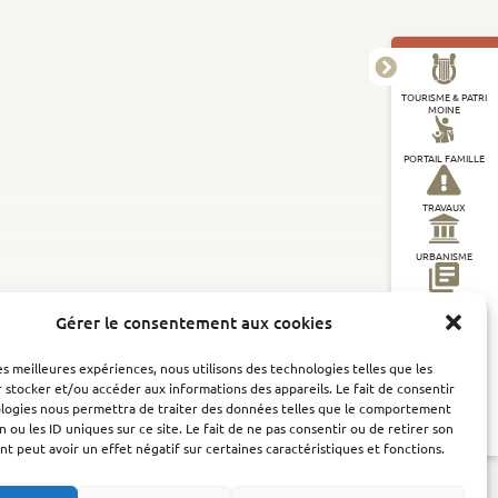
TOURISME & PATRI
MOINE
PORTAIL FAMILLE
TRAVAUX
URBANISME
DÉMARCHES EN LI
GNE
Gérer le consentement aux cookies
les meilleures expériences, nous utilisons des technologies telles que les
ADMINISTRATION
GÉNÉRALE
 stocker et/ou accéder aux informations des appareils. Le fait de consentir
ologies nous permettra de traiter des données telles que le comportement
n ou les ID uniques sur ce site. Le fait de ne pas consentir ou de retirer son
PRÉVENTION ET
SÉCURITÉ
 peut avoir un effet négatif sur certaines caractéristiques et fonctions.