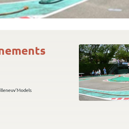
gnements
illeneuv’Models