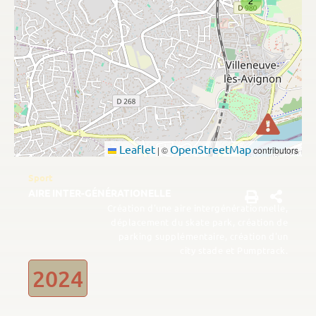
2
Leaflet
OpenStreetMap
|
©
contributors
Sport
AIRE INTER-GÉNÉRATIONELLE
Création d'une aire intergénérationnelle,
déplacement du skate park, création de
parking supplémentaire, création d'un
city stade et Pumptrack.
2024