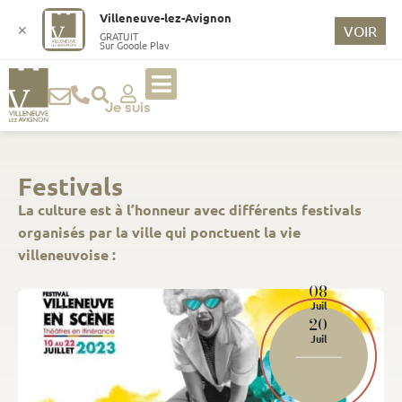
Villeneuve-lez-Avignon
✕
VOIR
GRATUIT
Sur Google Play
Je suis
Festivals
La culture est à l’honneur avec différents festivals
organisés par la ville qui ponctuent la vie
villeneuvoise :
08
Juil
20
Juil