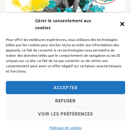
Villeneuve en scène 2023
Gérer le consentement aux
Culture
,
Les festivals
cookies
L’éclectisme de cette programmation vient l’enrichir
en proposant un
d’aujourd’hui en
Pour offrir les meilleures expériences, nous utilisons des technologies
large panorama
telles que les cookies pour stocker et/ou accéder aux informations des
spectacle vivant et
ouvre la définition de
appareils. Le fait de consentir à ces technologies nous permettra de
.
l’itinérance
traiter des données telles que le comportement de navigation ou les ID
uniques sur ce site. Le fait de ne pas consentir ou de retirer son
consentement peut avoir un effet négatif sur certaines caractéristiques
En savoir plus
et fonctions.
ACCEPTER
REFUSER
Accessibilité
Politique des cookies
Mentions légales
Plan du site
VOIR LES PRÉFÉRENCES
Traitement des données personnelles
© 2025 - Propulsé par Utopia
Politique de cookies