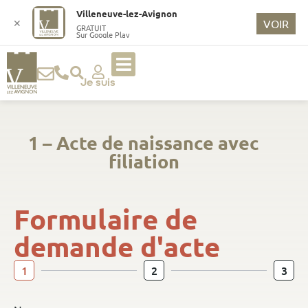
Villeneuve-lez-Avignon
✕
VOIR
GRATUIT
Sur Google Play
Je suis
1 – Acte de naissance avec
filiation
Formulaire de
demande d'acte
1
2
3