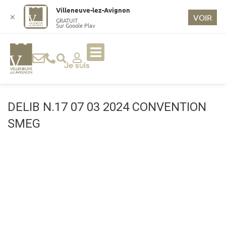
o
Villeneuve-lez-Avignon
n
✕
VOIR
GRATUIT
Sur Google Play
t
e
n
u
Je suis
p
ri
n
DELIB N.17 07 03 2024 CONVENTION
ci
SMEG
p
a
l