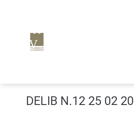
e
n
u
p
ri
n
ci
p
a
l
DELIB N.12 25 02 2