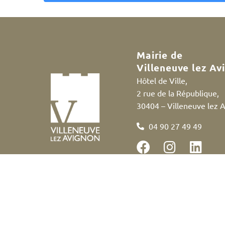
A
l
t
e
Mairie de
r
Villeneuve lez Av
n
Hôtel de Ville,
a
2 rue de la République,
t
30404 – Villeneuve lez 
i
v
04 90 27 49 49
e
:
Accessibilité
Politique des cookies
Me