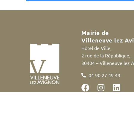
A
l
t
e
Mairie de
r
Villeneuve lez Av
n
Hôtel de Ville,
a
2 rue de la République,
t
30404 – Villeneuve lez 
i
v
04 90 27 49 49
e
:
Accessibilité
Politique des cookies
Me