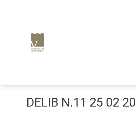
e
n
u
p
ri
n
ci
p
a
l
DELIB N.11 25 02 