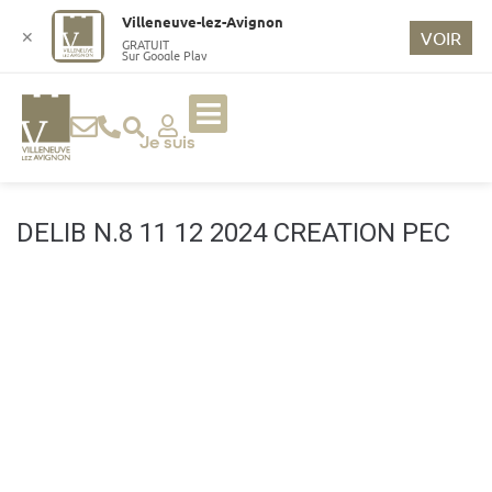
o
Villeneuve-lez-Avignon
n
✕
VOIR
GRATUIT
Sur Google Play
t
e
n
u
Je suis
p
ri
n
DELIB N.8 11 12 2024 CREATION PEC
ci
p
a
l