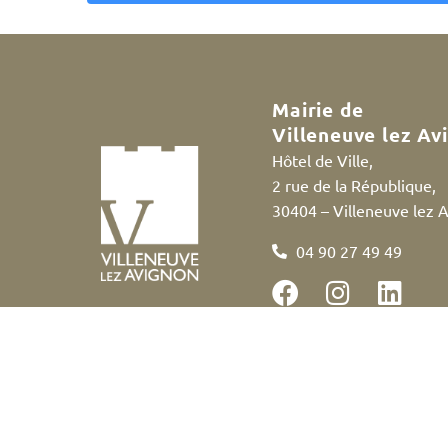
A
l
t
e
Mairie de
r
Villeneuve lez Av
n
Hôtel de Ville,
a
2 rue de la République,
t
30404 – Villeneuve lez 
i
v
04 90 27 49 49
e
:
Accessibilité
Politique des cookies
Me