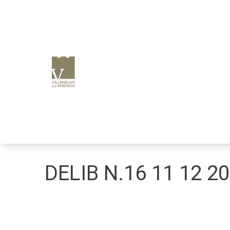
e
n
u
p
ri
n
ci
p
a
l
DELIB N.16 11 12 