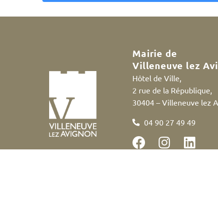
A
l
t
e
Mairie de
r
Villeneuve lez Av
n
Hôtel de Ville,
a
2 rue de la République,
t
30404 – Villeneuve lez 
i
v
04 90 27 49 49
e
:
Accessibilité
Politique des cookies
Me