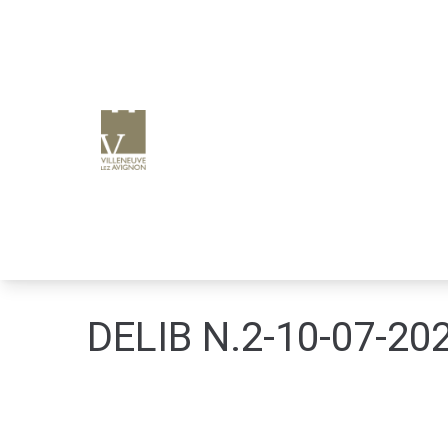
e
n
u
p
ri
n
ci
p
a
l
DELIB N.2-10-07-2