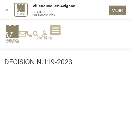
o
Villeneuve-lez-Avignon
n
✕
VOIR
GRATUIT
Sur Google Play
t
e
n
u
Je suis
p
ri
n
DECISION N.119-2023
ci
p
a
l