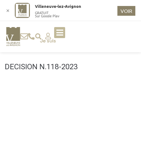
o
Villeneuve-lez-Avignon
n
✕
VOIR
GRATUIT
Sur Google Play
t
e
n
u
Je suis
p
ri
n
DECISION N.118-2023
ci
p
a
l