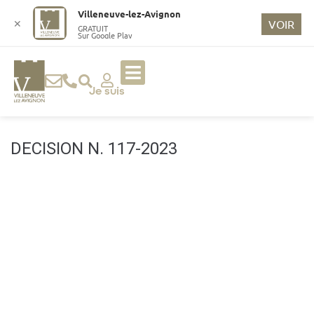
o
Villeneuve-lez-Avignon
n
✕
VOIR
GRATUIT
Sur Google Play
t
e
n
u
Je suis
p
ri
n
DECISION N. 117-2023
ci
p
a
l