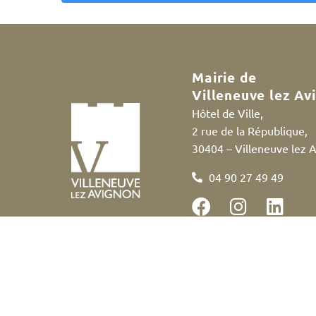
A
l
t
e
Mairie de
r
Villeneuve lez Av
n
Hôtel de Ville,
a
2 rue de la République,
t
30404 – Villeneuve lez 
i
v
04 90 27 49 49
e
:
Accessibilité
Politique des cookies
Me