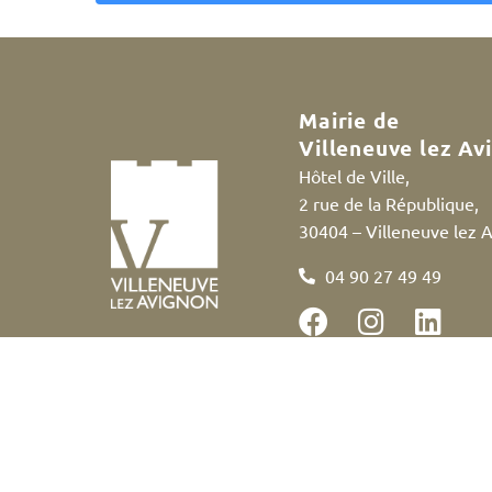
A
l
t
e
Mairie de
r
Villeneuve lez Av
n
Hôtel de Ville,
a
2 rue de la République,
t
30404 – Villeneuve lez 
i
v
04 90 27 49 49
e
:
Accessibilité
Politique des cookies
Me