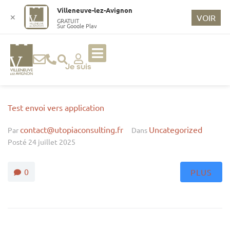
o
Villeneuve-lez-Avignon
n
✕
VOIR
GRATUIT
Sur Google Play
t
e
n
u
Je suis
p
ri
n
Test envoi vers application
ci
contact@utopiaconsulting.fr
Uncategorized
p
Par
Dans
Posté
24 juillet 2025
a
l
0
PLUS