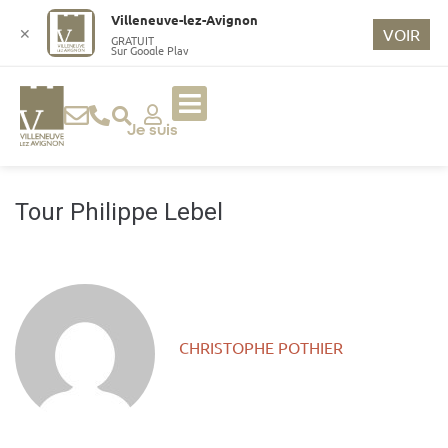
o
Villeneuve-lez-Avignon
n
✕
VOIR
GRATUIT
Sur Google Play
t
e
n
u
Je suis
p
ri
n
Tour Philippe Lebel
ci
p
a
l
CHRISTOPHE POTHIER