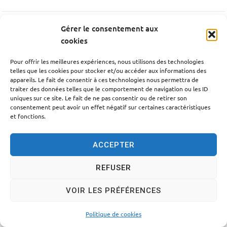
Gérer le consentement aux
PRÉCÉDENT
cookies
Chapelle de Notre-Dame des Sept Douleurs​
Pour offrir les meilleures expériences, nous utilisons des technologies
telles que les cookies pour stocker et/ou accéder aux informations des
appareils. Le fait de consentir à ces technologies nous permettra de
SUIV
traiter des données telles que le comportement de navigation ou les ID
La Chartreuse
uniques sur ce site. Le fait de ne pas consentir ou de retirer son
consentement peut avoir un effet négatif sur certaines caractéristiques
et fonctions.
ACCEPTER
Accessibilité
Politique des cookies
Mentions légales
REFUSER
Plan du site
Traitement des données personnelles
VOIR LES PRÉFÉRENCES
© 2024 - Propulsé par Utopia
Politique de cookies