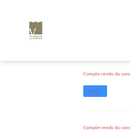
e
n
u
p
ri
n
ci
p
a
l
Compte-rendu du cons
PLUS
Compte-rendu du cons