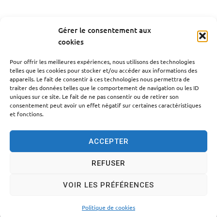
Gérer le consentement aux
cookies
PRÉCÉDENT
Pour offrir les meilleures expériences, nous utilisons des technologies
Compte-rendu du conseil du 20/02/2019
telles que les cookies pour stocker et/ou accéder aux informations des
appareils. Le fait de consentir à ces technologies nous permettra de
traiter des données telles que le comportement de navigation ou les ID
SUIV
uniques sur ce site. Le fait de ne pas consentir ou de retirer son
Compte-rendu du conseil du 17/09/2020
consentement peut avoir un effet négatif sur certaines caractéristiques
et fonctions.
ACCEPTER
REFUSER
Accessibilité
Politique des cookies
Mentions légales
VOIR LES PRÉFÉRENCES
Plan du site
Traitement des données personnelles
© 2024 - Propulsé par Utopia
Politique de cookies