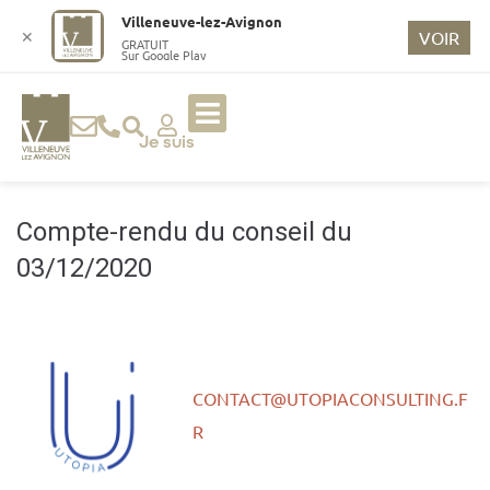
o
Villeneuve-lez-Avignon
n
✕
VOIR
GRATUIT
Sur Google Play
t
e
n
u
Je suis
p
ri
n
Compte-rendu du conseil du
ci
03/12/2020
p
a
l
CONTACT@UTOPIACONSULTING.F
R