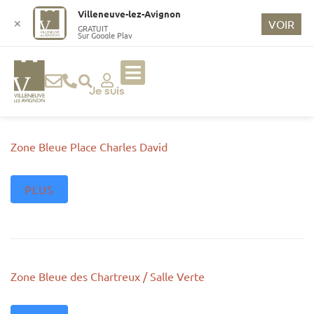
o
Villeneuve-lez-Avignon
n
✕
VOIR
GRATUIT
Sur Google Play
t
e
n
u
Je suis
p
ri
n
Zone Bleue Place Charles David
ci
p
PLUS
a
l
Zone Bleue des Chartreux / Salle Verte