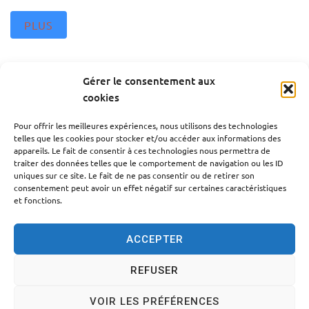
PLUS
Gérer le consentement aux
cookies
Zone Bleue Place Victor Bash
Pour offrir les meilleures expériences, nous utilisons des technologies
telles que les cookies pour stocker et/ou accéder aux informations des
appareils. Le fait de consentir à ces technologies nous permettra de
PLUS
traiter des données telles que le comportement de navigation ou les ID
uniques sur ce site. Le fait de ne pas consentir ou de retirer son
consentement peut avoir un effet négatif sur certaines caractéristiques
et fonctions.
ACCEPTER
REFUSER
Accessibilité
Politique des cookies
Mentions légales
VOIR LES PRÉFÉRENCES
Plan du site
Traitement des données personnelles