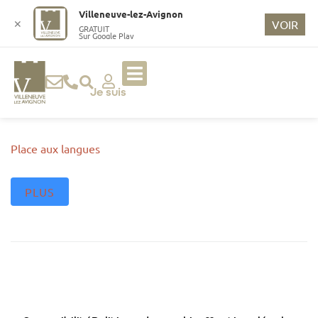
o
Villeneuve-lez-Avignon
n
✕
VOIR
GRATUIT
Sur Google Play
t
e
n
u
Je suis
p
ri
n
Place aux langues
ci
p
PLUS
a
l