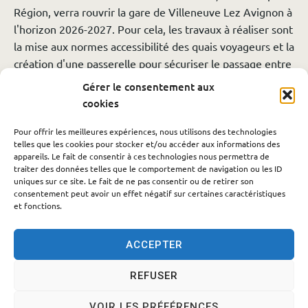
Région, verra rouvrir la gare de Villeneuve Lez Avignon à
l'horizon 2026-2027. Pour cela, les travaux à réaliser sont
la mise aux normes accessibilité des quais voyageurs et la
création d'une passerelle pour sécuriser le passage entre
les voies.
Gérer le consentement aux
Le PEM de la gare de Villeneuve Lez Avignon a pour
cookies
projet, l'aménagement du parvis de la gare, l'accessibilité
depuis l'avenue Gabriel Péri (piéton, vélo),la création de
Pour offrir les meilleures expériences, nous utilisons des technologies
telles que les cookies pour stocker et/ou accéder aux informations des
place de stationnement matérialisé et
appareils. Le fait de consentir à ces technologies nous permettra de
désimperméabiliser, la création de parking 2 roues et la
traiter des données telles que le comportement de navigation ou les ID
uniques sur ce site. Le fait de ne pas consentir ou de retirer son
pose d'ombrières (à valider par un permis de construire)
consentement peut avoir un effet négatif sur certaines caractéristiques
et fonctions.
ACCEPTER
REFUSER
Accessibilité
Politique des cookies
Mentions légales
VOIR LES PRÉFÉRENCES
Plan du site
Traitement des données personnelles