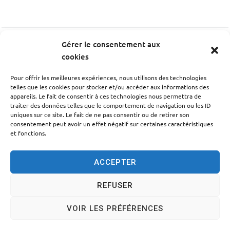
Gérer le consentement aux
PRÉCÉDENT
cookies
Règlement intérieur de la cantine
Pour offrir les meilleures expériences, nous utilisons des technologies
telles que les cookies pour stocker et/ou accéder aux informations des
appareils. Le fait de consentir à ces technologies nous permettra de
SUIV
traiter des données telles que le comportement de navigation ou les ID
Consulter les couleurs des enduits et des menuiseri
uniques sur ce site. Le fait de ne pas consentir ou de retirer son
es en secteur sauvegardé
consentement peut avoir un effet négatif sur certaines caractéristiques
et fonctions.
ACCEPTER
REFUSER
Accessibilité
Politique des cookies
Mentions légales
VOIR LES PRÉFÉRENCES
Plan du site
Traitement des données personnelles
© 2024 - Propulsé par Utopia