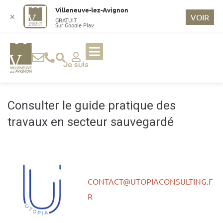
o
Villeneuve-lez-Avignon
n
✕
VOIR
GRATUIT
Sur Google Play
t
e
n
u
Je suis
p
ri
n
Consulter le guide pratique des
ci
travaux en secteur sauvegardé
p
a
l
CONTACT@UTOPIACONSULTING.F
R