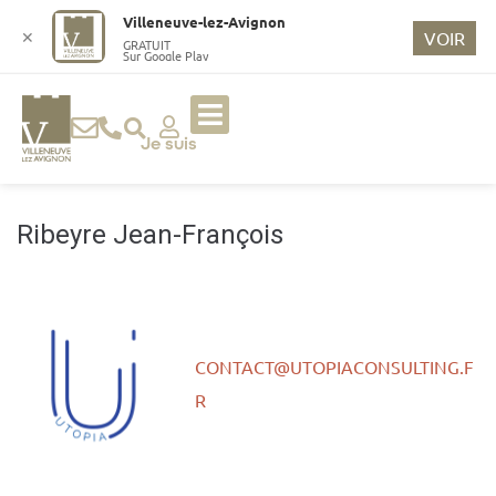
o
Villeneuve-lez-Avignon
n
✕
VOIR
GRATUIT
Sur Google Play
t
e
n
u
Je suis
p
ri
n
Ribeyre Jean-François
ci
p
a
l
CONTACT@UTOPIACONSULTING.F
R