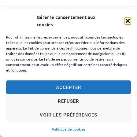
Gérer le consentement aux
PRÉCÉDENT
cookies
Le Nohaïc Aymeric
Pour offrir les meilleures expériences, nous utilisons des technologies
telles que les cookies pour stocker et/ou accéder aux informations des
SUIV
appareils. Le fait de consentir à ces technologies nous permettra de
traiter des données telles que le comportement de navigation ou les ID
Olivier Sylvie
uniques sur ce site. Le fait de ne pas consentir ou de retirer son
consentement peut avoir un effet négatif sur certaines caractéristiques
et fonctions.
ACCEPTER
Accessibilité
Politique des cookies
Mentions légales
REFUSER
Plan du site
Traitement des données personnelles
VOIR LES PRÉFÉRENCES
© 2024 - Propulsé par Utopia
Politique de cookies