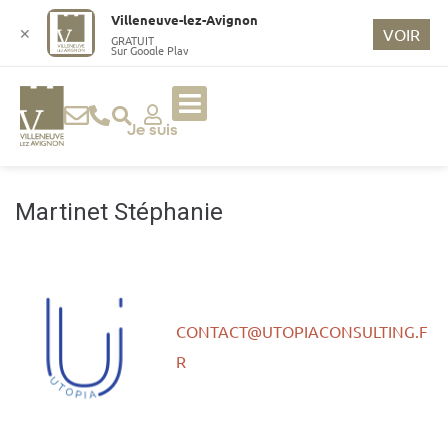
o
Villeneuve-lez-Avignon
n
✕
VOIR
GRATUIT
Sur Google Play
t
e
n
u
Je suis
p
ri
n
Martinet Stéphanie
ci
p
a
l
CONTACT@UTOPIACONSULTING.F
R