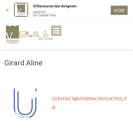
o
Villeneuve-lez-Avignon
n
✕
VOIR
GRATUIT
Sur Google Play
t
e
n
u
Je suis
p
ri
n
Girard Aline
ci
p
a
l
CONTACT@UTOPIACONSULTING.F
R