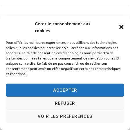
PRÉCÉDENT
Gérer le consentement aux
Fraysse Roger
cookies
Pour offrir les meilleures expériences, nous utilisons des technologies
SUIV
telles que les cookies pour stocker et/ou accéder aux informations des
appareils. Le fait de consentir à ces technologies nous permettra de
Granvaud Karine
traiter des données telles que le comportement de navigation ou les ID
uniques sur ce site. Le fait de ne pas consentir ou de retirer son
consentement peut avoir un effet négatif sur certaines caractéristiques
et fonctions.
ACCEPTER
Accessibilité
Politique des cookies
Mentions légales
Plan du site
Traitement des données personnelles
REFUSER
© 2024 - Propulsé par Utopia
VOIR LES PRÉFÉRENCES