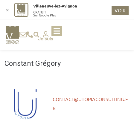
o
Villeneuve-lez-Avignon
n
✕
VOIR
GRATUIT
Sur Google Play
t
e
n
u
Je suis
p
ri
n
Constant Grégory
ci
p
a
l
CONTACT@UTOPIACONSULTING.F
R