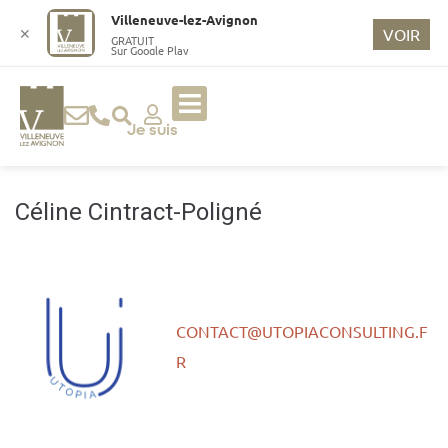
o
Villeneuve-lez-Avignon
n
✕
VOIR
GRATUIT
Sur Google Play
t
e
n
u
Je suis
p
ri
n
Céline Cintract-Poligné
ci
p
a
l
CONTACT@UTOPIACONSULTING.F
R