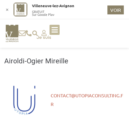
o
Villeneuve-lez-Avignon
n
✕
VOIR
GRATUIT
Sur Google Play
t
e
n
u
Je suis
p
ri
n
Airoldi-Ogier Mireille
ci
p
a
l
CONTACT@UTOPIACONSULTING.F
R