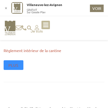
o
Villeneuve-lez-Avignon
n
✕
VOIR
GRATUIT
Sur Google Play
t
e
n
u
Je suis
p
ri
n
Règlement intérieur de la cantine
ci
p
PLUS
a
l