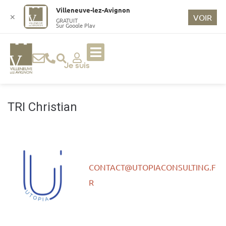
o
Villeneuve-lez-Avignon
n
✕
VOIR
GRATUIT
Sur Google Play
t
e
n
u
Je suis
p
ri
n
TRI Christian
ci
p
a
l
CONTACT@UTOPIACONSULTING.F
R