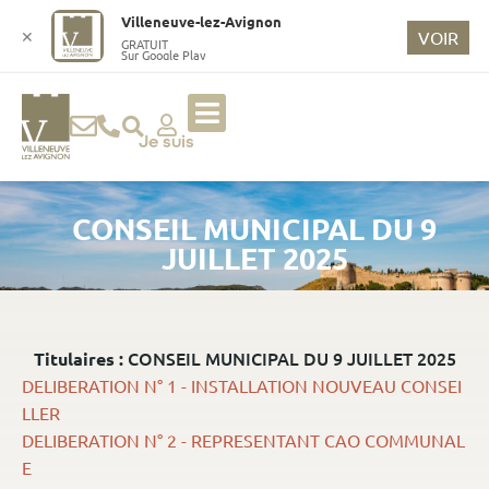
o
Villeneuve-lez-Avignon
n
✕
VOIR
GRATUIT
Sur Google Play
t
e
n
u
Je suis
p
ri
CONSEIL MUNICIPAL DU 9
n
ci
JUILLET 2025
p
a
l
CONSEIL MUNICIPAL DU 9 JUILLET 2025
Titulaires :
DELIBERATION N° 1 - INSTALLATION NOUVEAU CONSEI
LLER
DELIBERATION N° 2 - REPRESENTANT CAO COMMUNAL
E