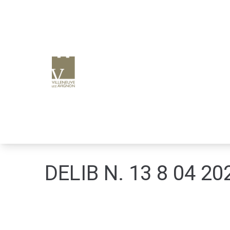
e
n
u
p
ri
n
ci
p
a
l
DELIB N. 13 8 04 2