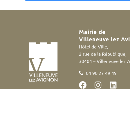
A
l
t
e
Mairie de
r
Villeneuve lez Av
n
Hôtel de Ville,
a
2 rue de la République,
t
30404 – Villeneuve lez 
i
v
04 90 27 49 49
e
:
Accessibilité
Politique des cookies
Me