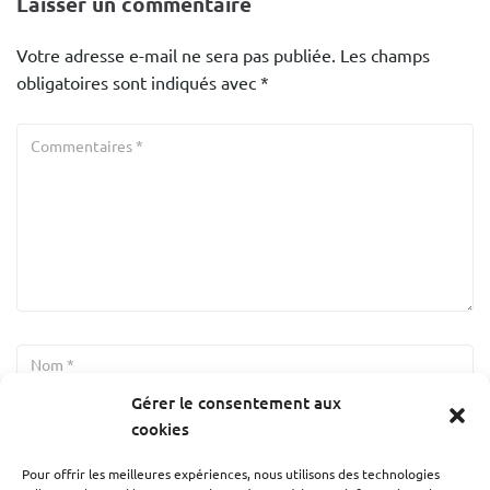
Laisser un commentaire
Votre adresse e-mail ne sera pas publiée.
Les champs
obligatoires sont indiqués avec
*
Gérer le consentement aux
cookies
Pour offrir les meilleures expériences, nous utilisons des technologies