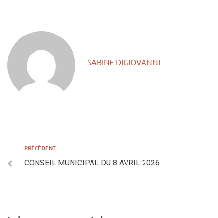
SABINE DIGIOVANNI
PRÉCÉDENT
CONSEIL MUNICIPAL DU 8 AVRIL 2026