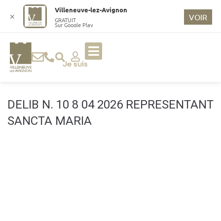
o
Villeneuve-lez-Avignon
n
✕
VOIR
GRATUIT
Sur Google Play
t
e
n
u
Je suis
p
ri
n
DELIB N. 10 8 04 2026 REPRESENTANT
ci
SANCTA MARIA
p
a
l