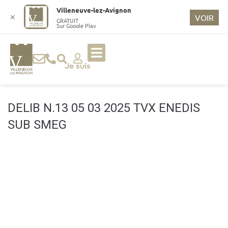
o
Villeneuve-lez-Avignon
n
✕
VOIR
GRATUIT
Sur Google Play
t
e
n
u
Je suis
p
ri
n
DELIB N.13 05 03 2025 TVX ENEDIS
ci
SUB SMEG
p
a
l