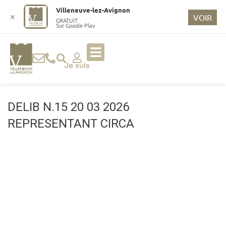
o
Villeneuve-lez-Avignon
n
✕
VOIR
GRATUIT
Sur Google Play
t
e
n
u
Je suis
p
ri
n
DELIB N.15 20 03 2026
ci
REPRESENTANT CIRCA
p
a
l