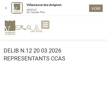
o
Villeneuve-lez-Avignon
n
✕
VOIR
GRATUIT
Sur Google Play
t
e
n
u
Je suis
p
ri
n
DELIB N.12 20 03 2026
ci
REPRESENTANTS CCAS
p
a
l