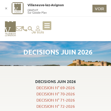
o
Villeneuve-lez-Avignon
n
✕
VOIR
GRATUIT
Sur Google Play
t
e
n
u
Je suis
p
ri
DECISIONS JUIN 2026
n
ci
p
a
l
DECISIONS JUIN 2026
DECISION N° 69-2026
DECISION N° 70-2026
DECISION N° 71-2026
DECISION N° 72-2026