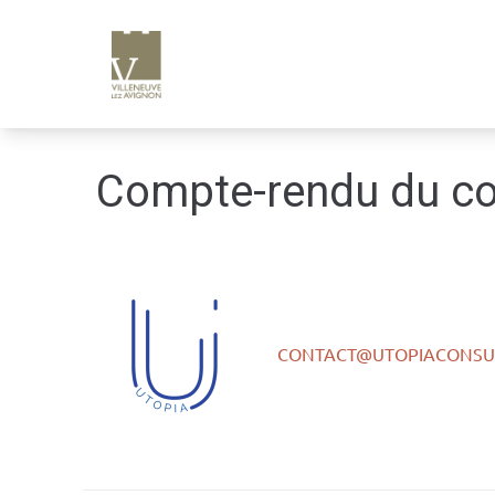
e
n
u
p
ri
n
Compte-rendu du co
ci
p
a
l
CONTACT@UTOPIACONSUL