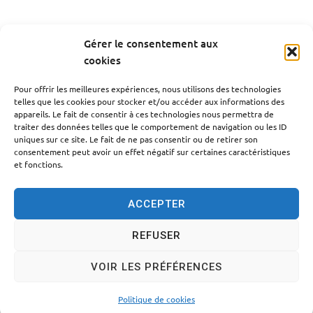
Gérer le consentement aux
cookies
PRÉCÉDENT
Pour offrir les meilleures expériences, nous utilisons des technologies
Compte-rendu du conseil du 22/12/2017
telles que les cookies pour stocker et/ou accéder aux informations des
appareils. Le fait de consentir à ces technologies nous permettra de
traiter des données telles que le comportement de navigation ou les ID
SUIV
uniques sur ce site. Le fait de ne pas consentir ou de retirer son
Compte-rendu du conseil du 20/10/2017
consentement peut avoir un effet négatif sur certaines caractéristiques
et fonctions.
ACCEPTER
REFUSER
Accessibilité
Politique des cookies
Mentions légales
VOIR LES PRÉFÉRENCES
Plan du site
Traitement des données personnelles
© 2024 - Propulsé par Utopia
Politique de cookies