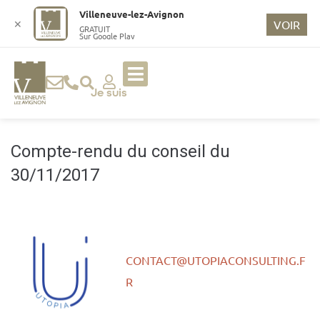
o
Villeneuve-lez-Avignon
n
✕
VOIR
GRATUIT
Sur Google Play
t
e
n
u
Je suis
p
ri
n
Compte-rendu du conseil du
ci
30/11/2017
p
a
l
CONTACT@UTOPIACONSULTING.F
R