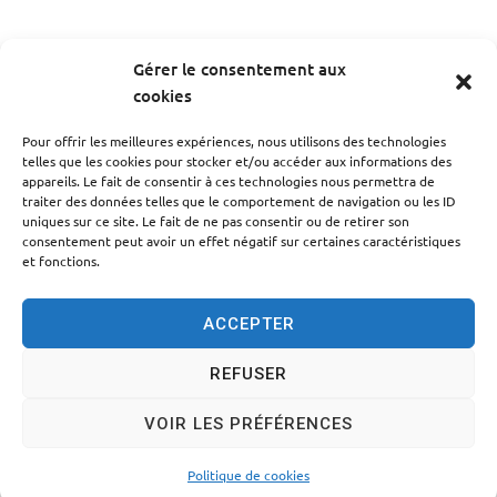
Gérer le consentement aux
cookies
PRÉCÉDENT
Pour offrir les meilleures expériences, nous utilisons des technologies
Compte-rendu du conseil du 17/11/2011
telles que les cookies pour stocker et/ou accéder aux informations des
appareils. Le fait de consentir à ces technologies nous permettra de
traiter des données telles que le comportement de navigation ou les ID
SUIV
uniques sur ce site. Le fait de ne pas consentir ou de retirer son
Compte-rendu du conseil du 29/07/2011
consentement peut avoir un effet négatif sur certaines caractéristiques
et fonctions.
ACCEPTER
REFUSER
Accessibilité
Politique des cookies
Mentions légales
VOIR LES PRÉFÉRENCES
Plan du site
Traitement des données personnelles
© 2024 - Propulsé par Utopia
Politique de cookies