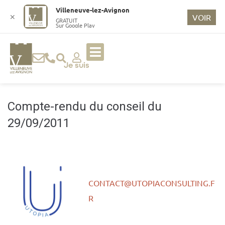
o
Villeneuve-lez-Avignon
n
✕
VOIR
GRATUIT
Sur Google Play
t
e
n
u
Je suis
p
ri
n
Compte-rendu du conseil du
ci
29/09/2011
p
a
l
CONTACT@UTOPIACONSULTING.F
R