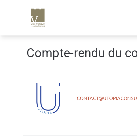
e
n
u
p
ri
n
Compte-rendu du co
ci
p
a
l
CONTACT@UTOPIACONSUL