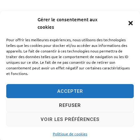
Gérer le consentement aux
cookies
PRÉCÉDENT
Pour offrir les meilleures expériences, nous utilisons des technologies
Compte-rendu du conseil du 05/02/2020
telles que les cookies pour stocker et/ou accéder aux informations des
appareils. Le fait de consentir à ces technologies nous permettra de
traiter des données telles que le comportement de navigation ou les ID
SUIV
uniques sur ce site. Le fait de ne pas consentir ou de retirer son
Compte-rendu du conseil du 18/11/2021
consentement peut avoir un effet négatif sur certaines caractéristiques
et fonctions.
ACCEPTER
REFUSER
Accessibilité
Politique des cookies
Mentions légales
VOIR LES PRÉFÉRENCES
Plan du site
Traitement des données personnelles
© 2024 - Propulsé par Utopia
Politique de cookies