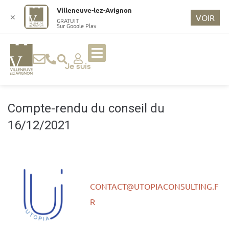
o
Villeneuve-lez-Avignon
n
✕
VOIR
GRATUIT
Sur Google Play
t
e
n
u
Je suis
p
ri
n
Compte-rendu du conseil du
ci
16/12/2021
p
a
l
CONTACT@UTOPIACONSULTING.F
R