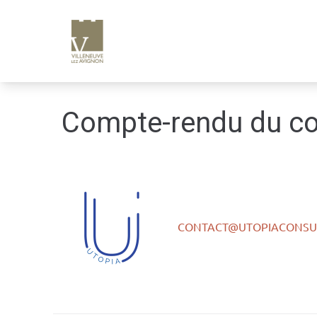
e
n
u
p
ri
n
Compte-rendu du co
ci
p
a
l
CONTACT@UTOPIACONSUL