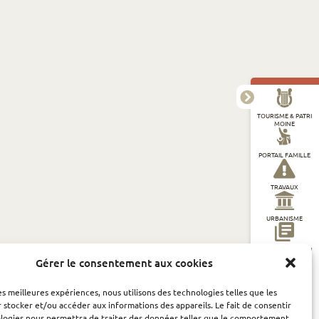
TOURISME & PATRI
MOINE
PORTAIL FAMILLE
TRAVAUX
URBANISME
DÉMARCHES EN LI
GNE
Gérer le consentement aux cookies
ADMINISTRATION
les meilleures expériences, nous utilisons des technologies telles que les
GÉNÉRALE
 stocker et/ou accéder aux informations des appareils. Le fait de consentir
ologies nous permettra de traiter des données telles que le comportement