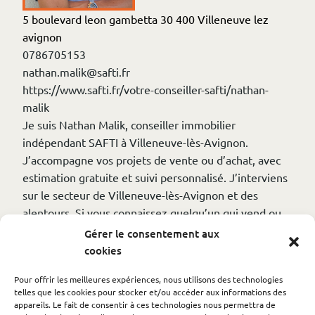
5 boulevard leon gambetta 30 400 Villeneuve lez
avignon
0786705153
nathan.malik@safti.fr
https://www.safti.fr/votre-conseiller-safti/nathan-
malik
Je suis Nathan Malik, conseiller immobilier
indépendant SAFTI à Villeneuve-lès-Avignon.
J’accompagne vos projets de vente ou d’achat, avec
estimation gratuite et suivi personnalisé. J’interviens
sur le secteur de Villeneuve-lès-Avignon et des
alentours. Si vous connaissez quelqu’un qui vend ou
cherche à acheter, 10 % des honoraires vous seront
Gérer le consentement aux
reversés si la vente se concrétise. N’hésitez pas à me
cookies
contacter pour plus d’informations.
Pour offrir les meilleures expériences, nous utilisons des technologies
telles que les cookies pour stocker et/ou accéder aux informations des
appareils. Le fait de consentir à ces technologies nous permettra de